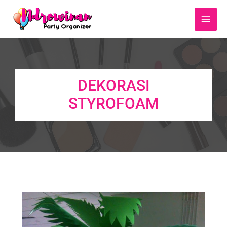
Main
Men
DEKORASI
STYROFOAM