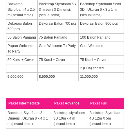
Backdrop
Backdrop Styrofoam 5 x
Backdrop Styrofoam Semi
Styrofoam 4 x 2.5
3 m semi 3 Dimensi,
3D , Ukuran 6 x 3 x 1 m
m (sesuai tema)
(sesuai tema)
(sesuai tema)
Dekorasi Balon
Dekorasi Balon 700 pcs
Dekorasi Balon 900 pcs
600 pcs
50 Balon Panjang
75 Balon Panjang
100 Balon Panjang
Papan Welcome
Gate Welcome To Party
Gate Welcome
To Party
50 Kursi + Cover
75 Kursi + Cover
75 Kursi + Cover
2 (Dua) confetti
6.000.000
8.500.000
11.000.000
Paket Intermediate
Paket Advance
Paket Full
Backdrop Styrofoam 3
Backdrop styrofoam
Backdrop Styrofoam
Dimensi, Ukuran 8 x 4 x 1
3D 10m x 4 m
4D 12m X 5m
m (sesuai tema)
(sesuai tema)
(sesuai tema)