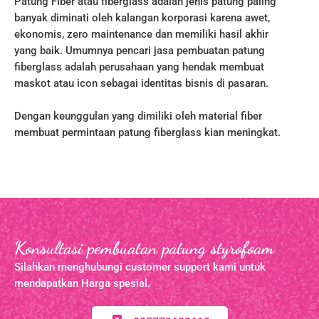
Patung Fiber atau fiberglass adalah jenis patung paling
banyak diminati oleh kalangan korporasi karena awet,
ekonomis, zero maintenance dan memiliki hasil akhir
yang baik. Umumnya pencari jasa pembuatan patung
fiberglass adalah perusahaan yang hendak membuat
maskot atau icon sebagai identitas bisnis di pasaran.
Dengan keunggulan yang dimiliki oleh material fiber
membuat permintaan patung fiberglass kian meningkat.
Konsultasi pembuatan patung styrofoam
Silahkan menghubungi customer support kami untuk
mendapatkan Harga spesial.