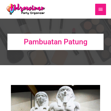
Main
Men
Pambuatan Patung