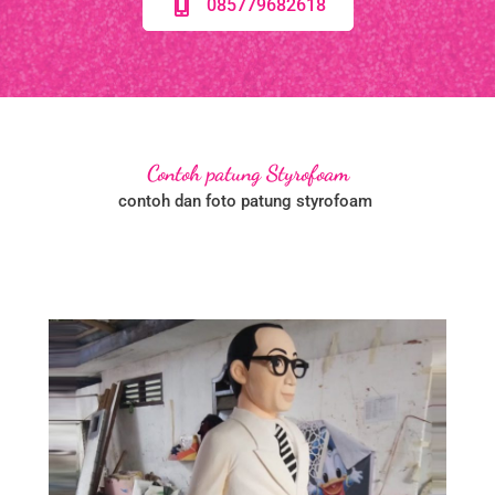
085779682618
Contoh patung Styrofoam
contoh dan foto patung styrofoam